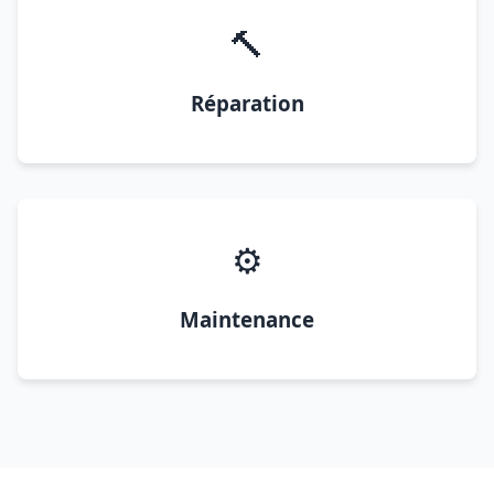
🔨
Réparation
⚙️
Maintenance