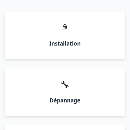
🚿
Installation
🔧
Dépannage