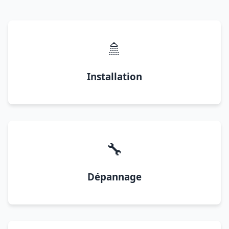
🚿
Installation
🔧
Dépannage