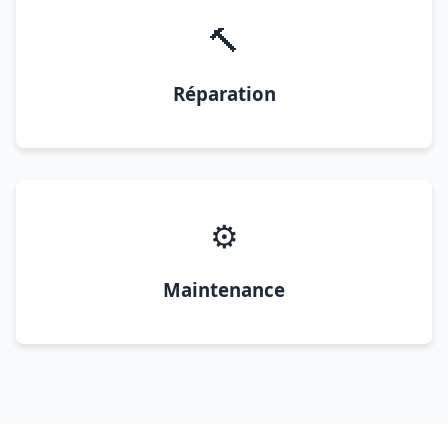
🔨
Réparation
⚙️
Maintenance