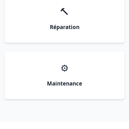
🔨
Réparation
⚙️
Maintenance