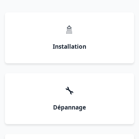
🚿
Installation
🔧
Dépannage