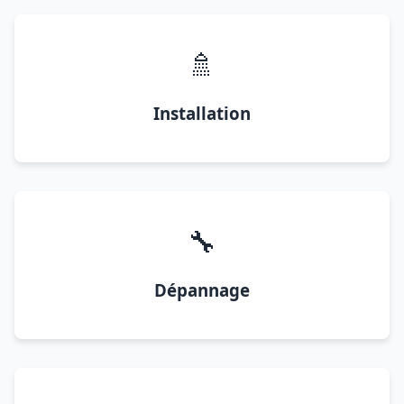
🚿
Installation
🔧
Dépannage