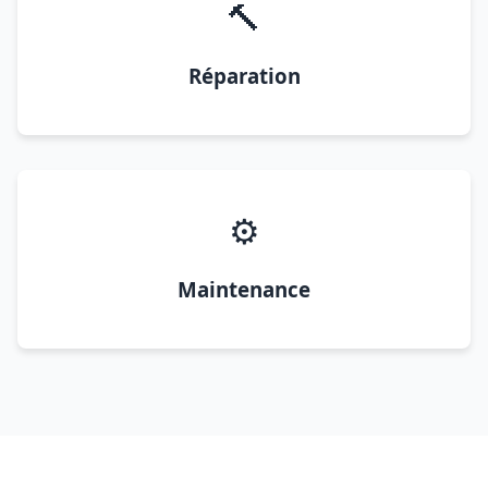
🔨
Réparation
⚙️
Maintenance