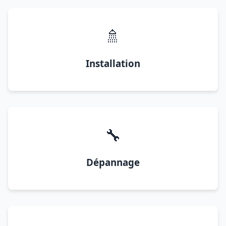
🚿
Installation
🔧
Dépannage