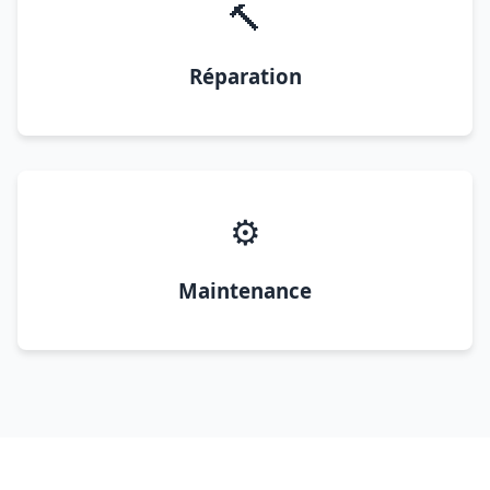
🔨
Réparation
⚙️
Maintenance