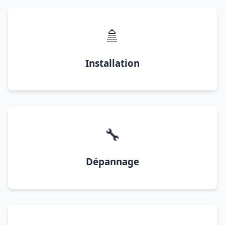
🚿
Installation
🔧
Dépannage