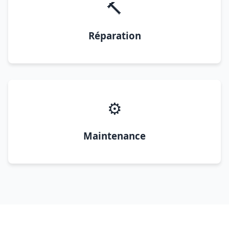
🔨
Réparation
⚙️
Maintenance