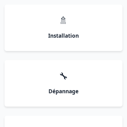
🚿
Installation
🔧
Dépannage