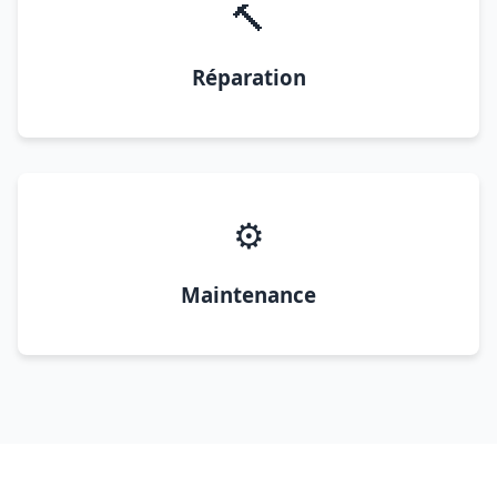
🔨
Réparation
⚙️
Maintenance