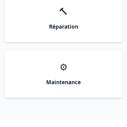
🔨
Réparation
⚙️
Maintenance