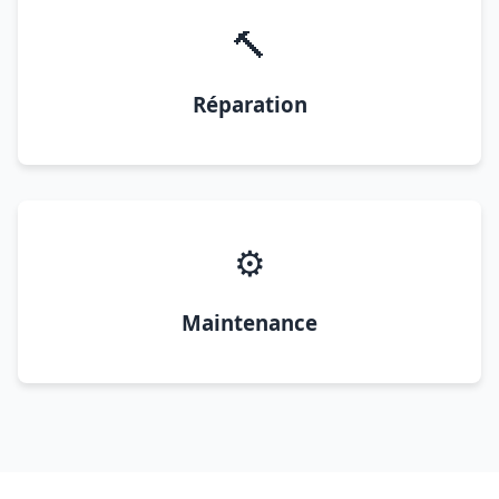
🔨
Réparation
⚙️
Maintenance