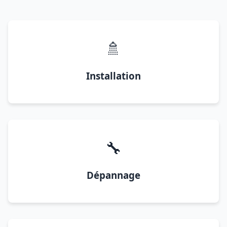
🚿
Installation
🔧
Dépannage