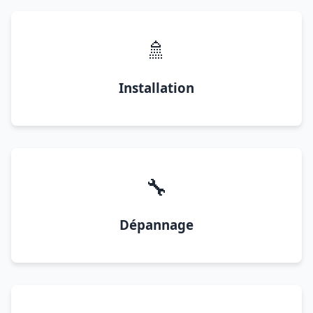
🚿
Installation
🔧
Dépannage