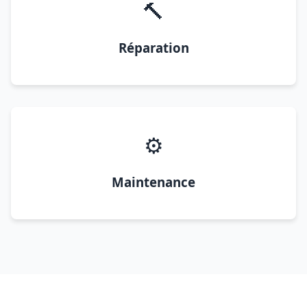
🔨
Réparation
⚙️
Maintenance