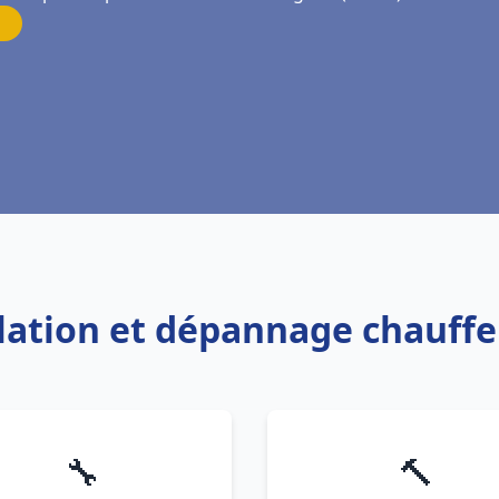
allation et dépannage chauff
🔧
🔨