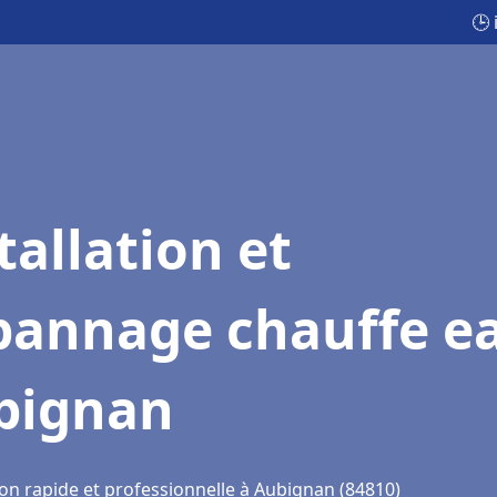
🕒
tallation et
pannage chauffe e
bignan
ion rapide et professionnelle à Aubignan (84810)