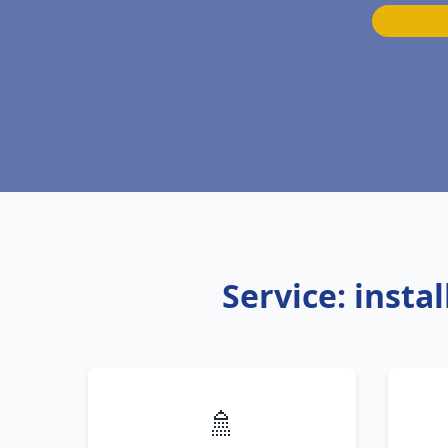
Service: inst
🚿