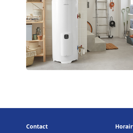
Contact
Horair