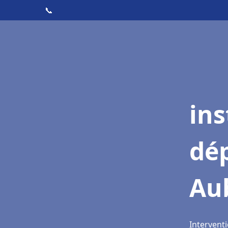
📞
ins
dé
Au
Intervent