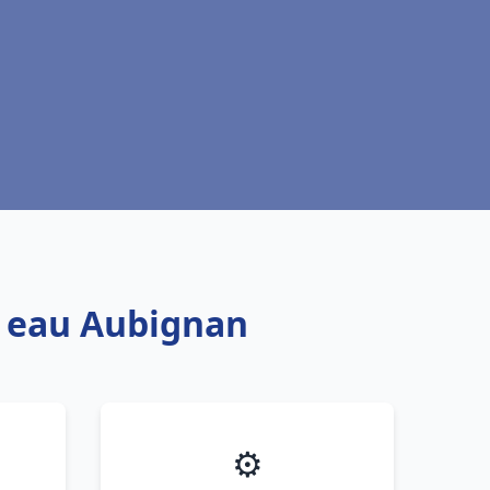
e eau Aubignan
⚙️