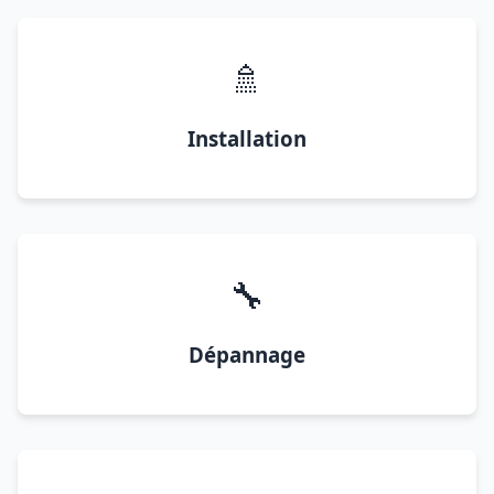
🚿
Installation
🔧
Dépannage