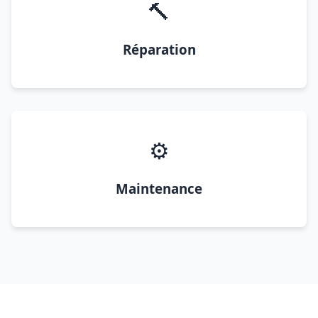
🔨
Réparation
⚙️
Maintenance