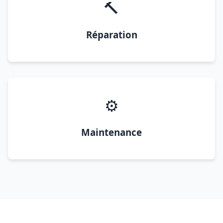
🔨
Réparation
⚙️
Maintenance