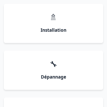
🚿
Installation
🔧
Dépannage