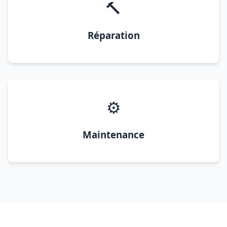
🔨
Réparation
⚙️
Maintenance