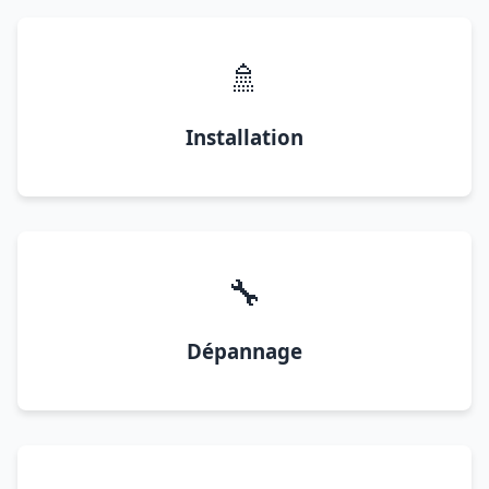
🚿
Installation
🔧
Dépannage