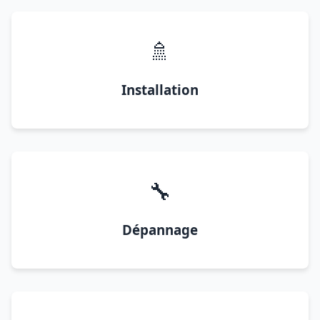
🚿
Installation
🔧
Dépannage