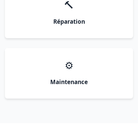
🔨
Réparation
⚙️
Maintenance