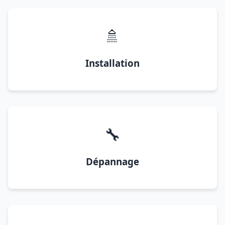
🚿
Installation
🔧
Dépannage