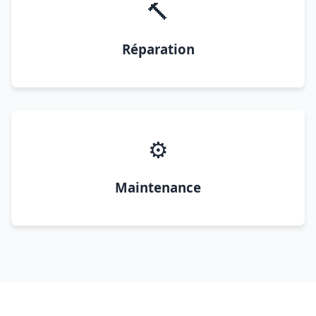
🔨
Réparation
⚙️
Maintenance