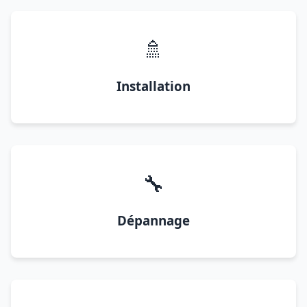
🚿
Installation
🔧
Dépannage