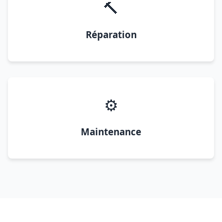
🔨
Réparation
⚙️
Maintenance