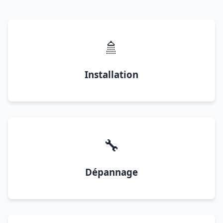
🚿
Installation
🔧
Dépannage