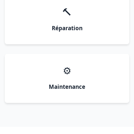
🔨
Réparation
⚙️
Maintenance