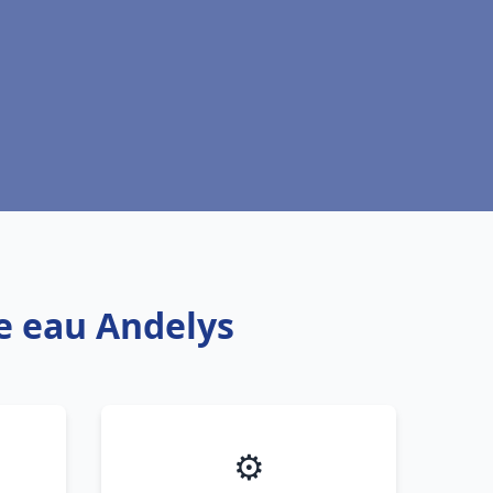
fe eau Andelys
⚙️