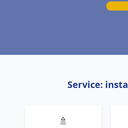
Service: inst
🚿