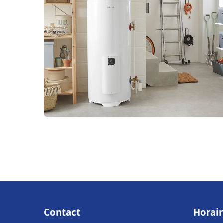
Contact
Horair