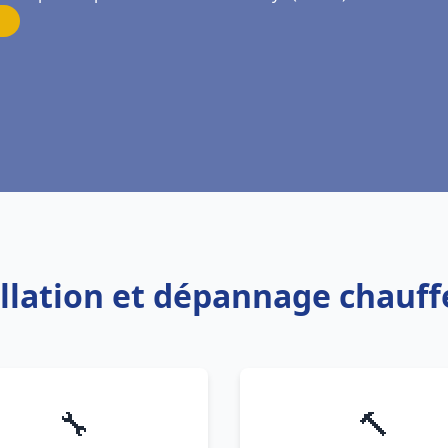
allation et dépannage chauf
🔧
🔨