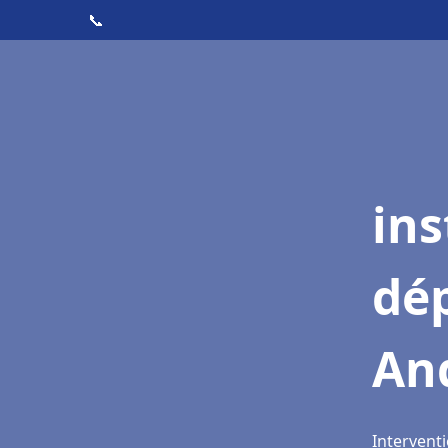
📞
ins
dé
An
Interventi