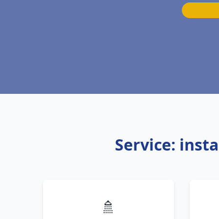
Service: inst
🚿