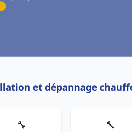
allation et dépannage chauff
🔧
🔨