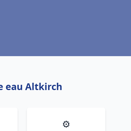
e eau Altkirch
⚙️