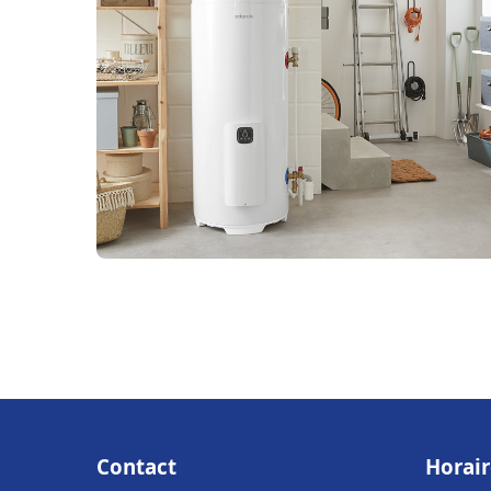
Contact
Horair