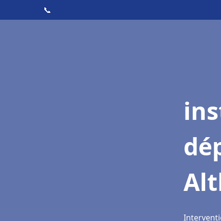
📞
ins
dé
Alt
Interventi