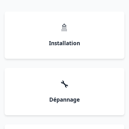
🚿
Installation
🔧
Dépannage