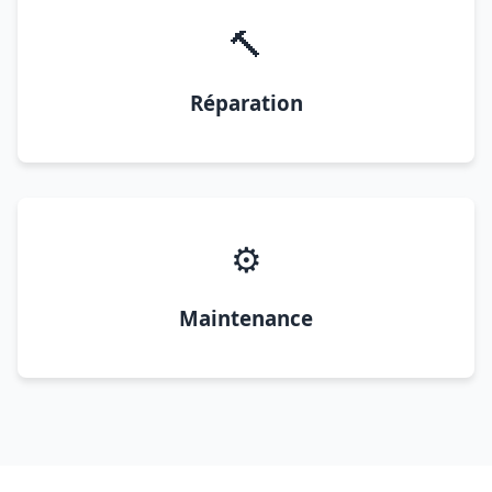
🔨
Réparation
⚙️
Maintenance