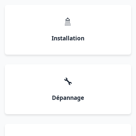
🚿
Installation
🔧
Dépannage