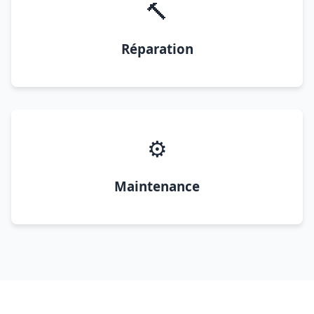
🔨
Réparation
⚙️
Maintenance