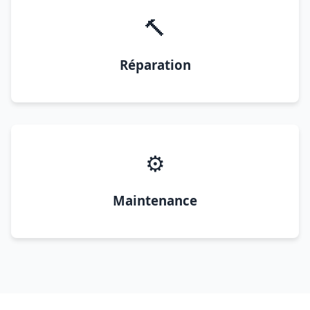
🔨
Réparation
⚙️
Maintenance