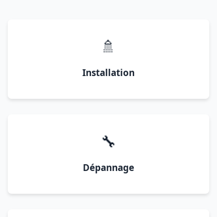
🚿
Installation
🔧
Dépannage