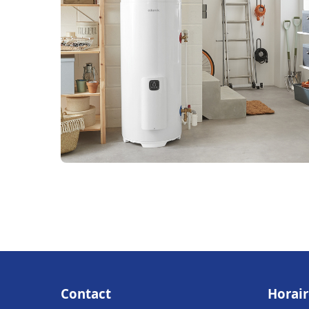
Contact
Horair