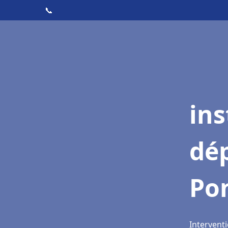
📞
ins
dé
Pon
Interventi