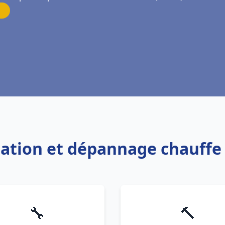
llation et dépannage chauffe
🔧
🔨