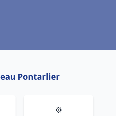
 eau Pontarlier
⚙️