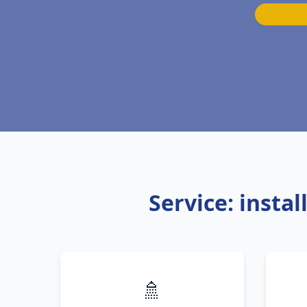
Service: insta
🚿