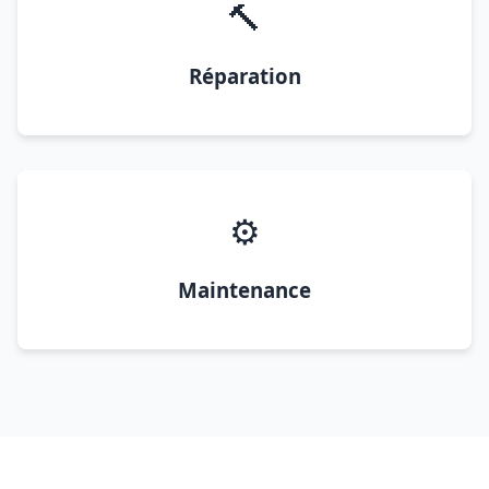
🔨
Réparation
⚙️
Maintenance