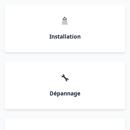
🚿
Installation
🔧
Dépannage