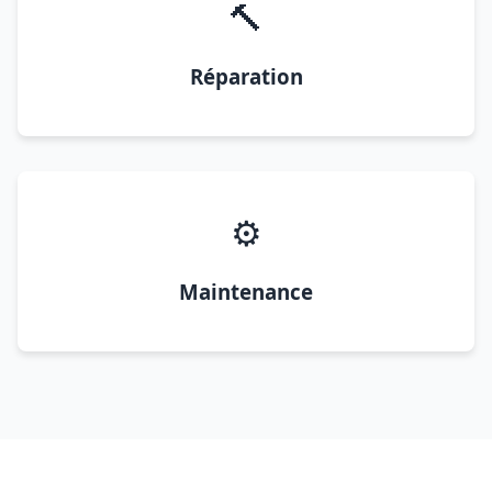
🔨
Réparation
⚙️
Maintenance