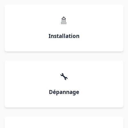
🚿
Installation
🔧
Dépannage